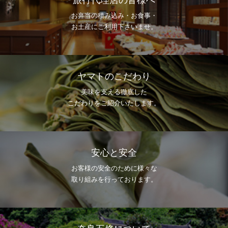
旅行代理店の皆様へ
お弁当の積み込み・お食事・
お土産にご利用下さいませ。
ヤマトのこだわり
美味を支える徹底した
こだわりをご紹介いたします。
安心と安全
お客様の安全のために様々な
取り組みを行っております。